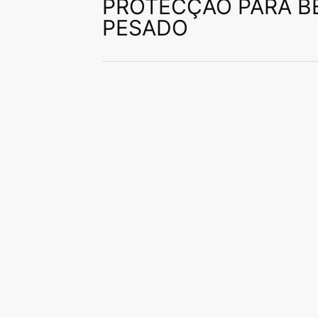
PROTECÇÃO PARA B
PESADO
manuseamento e tratamen
industriais.