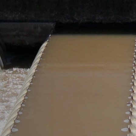
baixando e instalando o plug-in do nave
https://tools.google.com/dlpage/gaopto
Objetivo da recolha de dados
Pode impedir a recolha de dados pelo Go
Assunto*
sejam recolhidos em futuras visitas:
Disable Google Analytics
Para mais informações sobre como o Goog
https://support.google.com/analytics/
Mensagem
Processamento de dados terceirizado
Firmamos um contrato com o Google para
alemãs de proteção de dados ao usar o 
Youtube
O nosso site usa plugins do YouTube, 
94066, EUA. Se visitar uma de nossas p
do YouTube é informado sobre quais as 
navegação diretamente ao seu perfil pe
atraente. Isso constitui um interesse ju
Upload do Currículo
podem ser encontradas na declaração 
https://www.google.de/intl/de/policies/p