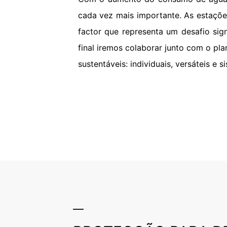
cada vez mais importante. As estaçõe
factor que representa um desafio sig
final iremos colaborar junto com o pl
sustentáveis: individuais, versáteis e 
Água Re
Proporcionando resistênc
químico, os produtos q
asseguram uma durabilid
componentes altamente d
seja em novos projetos 