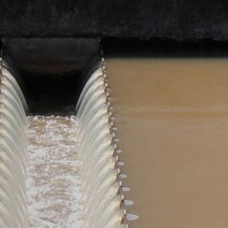
gador disponível no seguinte link:
ut?hl=en
ogle Analytics clicando no link a seguir. Uma cookie de opção será
le Analytics trata os dados do usuário, consulte a política de priv
answer/6004245?hl=en
s
 terceirizar o processamento de dados e implementar totalmente os 
Google Analytics.
que são operados pelo Google. O operador das páginas é o YouTube
áginas com um plug-in do YouTube, será estabelecida uma conexão c
nossas páginas visitou. Se está conectado à sua conta do YouTube,
ssoal. Pode evitar isto fazendo logout da sua conta. O YouTube é u
stificado nos termos do art. 6 Parágrafo 1 (f) GDPR. Mais informaçõ
de proteção de dados do YouTube, em:
rivacy.