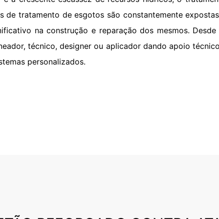
s de tratamento de esgotos são constantemente expostas
nificativo na construção e reparação dos mesmos. Desde 
aneador, técnico, designer ou aplicador dando apoio técni
sistemas personalizados.
sidual
ia contra atrito mecânico e ataque
uímicos para construção da MC-Bauchemie
ade excepcional do betão e proteção nos
esgastados das estruturas de esgoto -
de construção ou em reabilitação e no