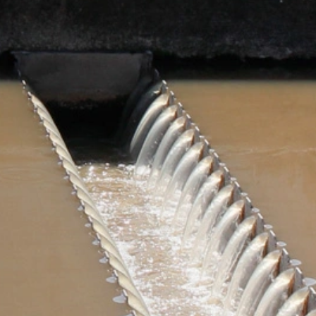
 definido para impedir que os seus dados
acidade do Google:
requisitos rígidos das autoridades
 LLC, 901 Cherry Avenue, San Bruno, CA
om os seus servidores. Aqui, o servidor
 este permite que associe seu perfil de
sado para ajudar a tornar nosso website
es sobre o tratamento de dados do usuário