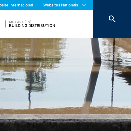
 with an answer as soon as possible.
site Internacional
Websites Nationais
us again should you find necessary.
 manter os dados acima por um período
Económico.
MC PARA [EN]
BUILDING DISTRIBUTION
eatre Parkway, Mountain View, CA 94043,
s no seu computador e que permite uma
s para um servidor do Google nos EUA e
R. O operador do site tem um interesse
Europeia ou de outras partes do Acordo
cepcionais, o endereço IP completo é
 operador deste site para avaliar o uso
atividade do site e ao uso da Internet. O
m outro dado mantido pelo Google.
navegador. No entanto, gostaríamos de
pode impedir que os dados gerados pelas
responsáveis pelo tratamento dos dados,