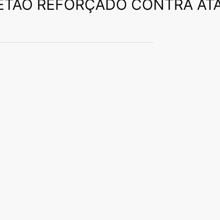
ETÃO REFORÇADO CONTRA AT
to de efluentes domésticos ou efluentes