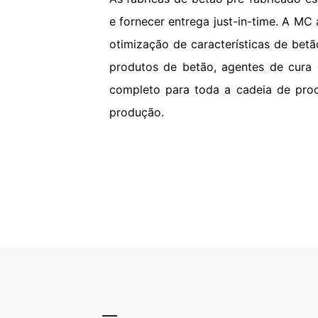
e fornecer entrega just-in-time. A MC
otimização de características de be
produtos de betão, agentes de cura
completo para toda a cadeia de pro
produção.
Precast
Alta resistência e fortel
meios agressivos e ótim
caso de projetos de co