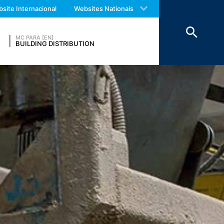
 with an answer as soon as possible.
site Internacional
Websites Nationais
us again should you find necessary.
 manter os dados acima por um período
Económico.
MC PARA [EN]
BUILDING DISTRIBUTION
eatre Parkway, Mountain View, CA 94043,
s no seu computador e que permite uma
s para um servidor do Google nos EUA e
R. O operador do site tem um interesse
Europeia ou de outras partes do Acordo
cepcionais, o endereço IP completo é
 operador deste site para avaliar o uso
atividade do site e ao uso da Internet. O
m outro dado mantido pelo Google.
navegador. No entanto, gostaríamos de
pode impedir que os dados gerados pelas
responsáveis pelo tratamento dos dados,