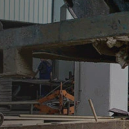
baixando e instalando o plug-in do nave
https://tools.google.com/dlpage/gaopto
Objetivo da recolha de dados
Pode impedir a recolha de dados pelo Go
Assunto*
sejam recolhidos em futuras visitas:
Disable Google Analytics
Para mais informações sobre como o Goog
https://support.google.com/analytics/
Mensagem
Processamento de dados terceirizado
Firmamos um contrato com o Google para
alemãs de proteção de dados ao usar o 
Youtube
O nosso site usa plugins do YouTube, 
94066, EUA. Se visitar uma de nossas p
do YouTube é informado sobre quais as 
navegação diretamente ao seu perfil pe
atraente. Isso constitui um interesse ju
Upload do Currículo
podem ser encontradas na declaração 
https://www.google.de/intl/de/policies/p