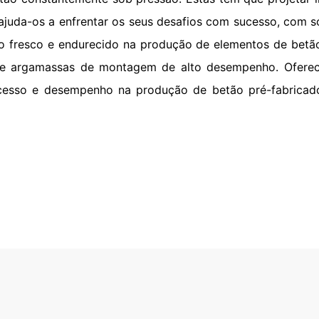
 ajuda-os a enfrentar os seus desafios com sucesso, com 
tão fresco e endurecido na produção de elementos de bet
 e argamassas de montagem de alto desempenho. Ofere
cesso e desempenho na produção de betão pré-fabricado 
ecimento, aparência imaculada, resistência a
as propriedades de aplicação, mesmo no
mponentes complexos – nós oferecemos