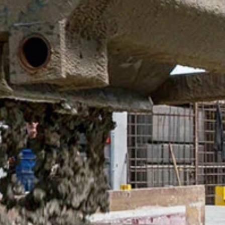
 definido para impedir que os seus dados
acidade do Google:
requisitos rígidos das autoridades
 LLC, 901 Cherry Avenue, San Bruno, CA
om os seus servidores. Aqui, o servidor
 este permite que associe seu perfil de
sado para ajudar a tornar nosso website
es sobre o tratamento de dados do usuário