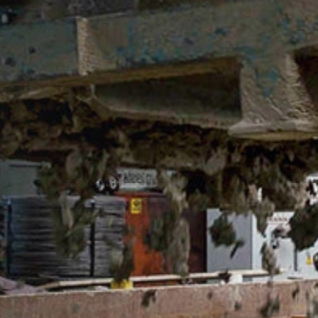
gador disponível no seguinte link:
ut?hl=en
ogle Analytics clicando no link a seguir. Uma cookie de opção será
le Analytics trata os dados do usuário, consulte a política de priv
answer/6004245?hl=en
s
 terceirizar o processamento de dados e implementar totalmente os 
Google Analytics.
que são operados pelo Google. O operador das páginas é o YouTube
áginas com um plug-in do YouTube, será estabelecida uma conexão c
nossas páginas visitou. Se está conectado à sua conta do YouTube,
ssoal. Pode evitar isto fazendo logout da sua conta. O YouTube é u
stificado nos termos do art. 6 Parágrafo 1 (f) GDPR. Mais informaçõ
de proteção de dados do YouTube, em:
rivacy.