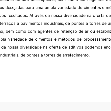
es desejadas para uma ampla variedade de cimentos e m
 dos resultados. Através da nossa diversidade na oferta d
 terraços a pavimentos industriais, de pontes a torres de
nho, bem como com agentes de retenção de ar ou estabil
pla variedade de cimentos e métodos de processamento
és da nossa diversidade na oferta de aditivos podemos enc
ndustriais, de pontes a torres de arrefecimento.
ronto
as ser durável, estável e resistente a
nvelhecimento. Também deve ser fluído ou
melhor acabamento de superfície e oferecer
expectativas padrão. Você precisa de