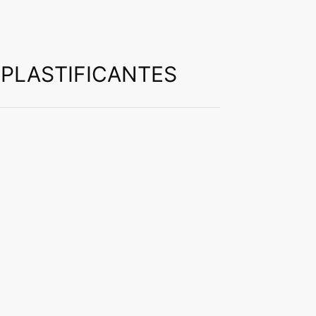
s altas especificações. Nós tornamos isso
PLASTIFICANTES