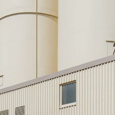
gador disponível no seguinte link:
ut?hl=en
ogle Analytics clicando no link a seguir. Uma cookie de opção será
le Analytics trata os dados do usuário, consulte a política de priv
answer/6004245?hl=en
s
 terceirizar o processamento de dados e implementar totalmente os 
Google Analytics.
que são operados pelo Google. O operador das páginas é o YouTube
áginas com um plug-in do YouTube, será estabelecida uma conexão c
nossas páginas visitou. Se está conectado à sua conta do YouTube,
ssoal. Pode evitar isto fazendo logout da sua conta. O YouTube é u
stificado nos termos do art. 6 Parágrafo 1 (f) GDPR. Mais informaçõ
de proteção de dados do YouTube, em:
rivacy.