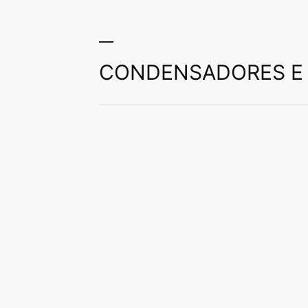
betão que atenda às mai
possível.
CONDENSADORES E 