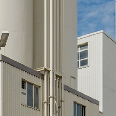
 definido para impedir que os seus dados
acidade do Google:
requisitos rígidos das autoridades
 LLC, 901 Cherry Avenue, San Bruno, CA
om os seus servidores. Aqui, o servidor
 este permite que associe seu perfil de
sado para ajudar a tornar nosso website
es sobre o tratamento de dados do usuário