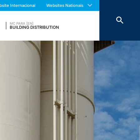
 with an answer as soon as possible.
site Internacional
Websites Nationais
us again should you find necessary.
 manter os dados acima por um período
Económico.
MC PARA [EN]
BUILDING DISTRIBUTION
eatre Parkway, Mountain View, CA 94043,
s no seu computador e que permite uma
s para um servidor do Google nos EUA e
R. O operador do site tem um interesse
Europeia ou de outras partes do Acordo
cepcionais, o endereço IP completo é
 operador deste site para avaliar o uso
atividade do site e ao uso da Internet. O
m outro dado mantido pelo Google.
navegador. No entanto, gostaríamos de
pode impedir que os dados gerados pelas
responsáveis pelo tratamento dos dados,