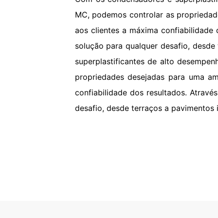
MC, podemos controlar as propriedad
aos clientes a máxima confiabilidade
solução para qualquer desafio, desde
superplastificantes de alto desempe
propriedades desejadas para uma am
confiabilidade dos resultados. Atrav
desafio, desde terraços a pavimentos i
Betão P
O betão não precisa apen
intempéries, ácidos e e
autoadensável, exibir o 
qualidade alta além das 