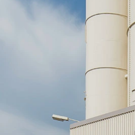
baixando e instalando o plug-in do nave
https://tools.google.com/dlpage/gaopto
Objetivo da recolha de dados
Pode impedir a recolha de dados pelo Go
Assunto*
sejam recolhidos em futuras visitas:
Disable Google Analytics
Para mais informações sobre como o Goog
https://support.google.com/analytics/
Mensagem
Processamento de dados terceirizado
Firmamos um contrato com o Google para
alemãs de proteção de dados ao usar o 
Youtube
O nosso site usa plugins do YouTube, 
94066, EUA. Se visitar uma de nossas p
do YouTube é informado sobre quais as 
navegação diretamente ao seu perfil pe
atraente. Isso constitui um interesse ju
Upload do Currículo
podem ser encontradas na declaração 
https://www.google.de/intl/de/policies/p