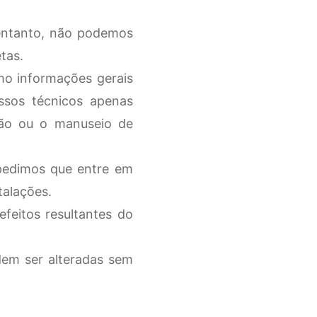
entanto, não podemos
tas.
mo informações gerais
ssos técnicos apenas
ção ou o manuseio de
 pedimos que entre em
talações.
feitos resultantes do
dem ser alteradas sem