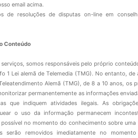
osso email acima.
s de resoluções de disputas on-line em consel
lo Conteúdo
erviços, somos responsáveis ​​pelo próprio conteúd
afo 1 Lei alemã de Telemedia (TMG). No entanto, de
Teleatendimento Alemã (TMG), de 8 a 10 anos, os p
monitorizar permanentemente as informações envia
ias que indiquem atividades ilegais. As obrigaçõ
quear o uso da informação permanecem incontest
é possível no momento do conhecimento sobre uma v
gais serão removidos imediatamente no moment