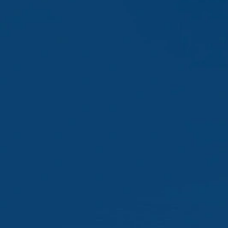
baixando e instalando o plug-in do nave
https://tools.google.com/dlpage/gaopto
Objetivo da recolha de dados
Pode impedir a recolha de dados pelo Go
Assunto*
sejam recolhidos em futuras visitas:
Disable Google Analytics
Para mais informações sobre como o Goog
https://support.google.com/analytics/
Mensagem
Processamento de dados terceirizado
Firmamos um contrato com o Google para
alemãs de proteção de dados ao usar o 
Youtube
O nosso site usa plugins do YouTube, 
94066, EUA. Se visitar uma de nossas p
do YouTube é informado sobre quais as 
navegação diretamente ao seu perfil pe
atraente. Isso constitui um interesse ju
Upload do Currículo
podem ser encontradas na declaração 
https://www.google.de/intl/de/policies/p