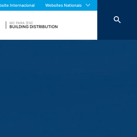
 with an answer as soon as possible.
site Internacional
Websites Nationais
us again should you find necessary.
 manter os dados acima por um período
Económico.
MC PARA [EN]
BUILDING DISTRIBUTION
eatre Parkway, Mountain View, CA 94043,
s no seu computador e que permite uma
s para um servidor do Google nos EUA e
R. O operador do site tem um interesse
Europeia ou de outras partes do Acordo
cepcionais, o endereço IP completo é
 operador deste site para avaliar o uso
atividade do site e ao uso da Internet. O
m outro dado mantido pelo Google.
navegador. No entanto, gostaríamos de
pode impedir que os dados gerados pelas
responsáveis pelo tratamento dos dados,