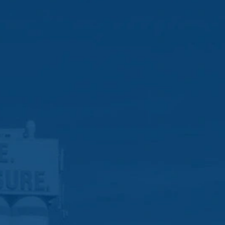
 definido para impedir que os seus dados
acidade do Google:
requisitos rígidos das autoridades
 LLC, 901 Cherry Avenue, San Bruno, CA
om os seus servidores. Aqui, o servidor
 este permite que associe seu perfil de
sado para ajudar a tornar nosso website
es sobre o tratamento de dados do usuário