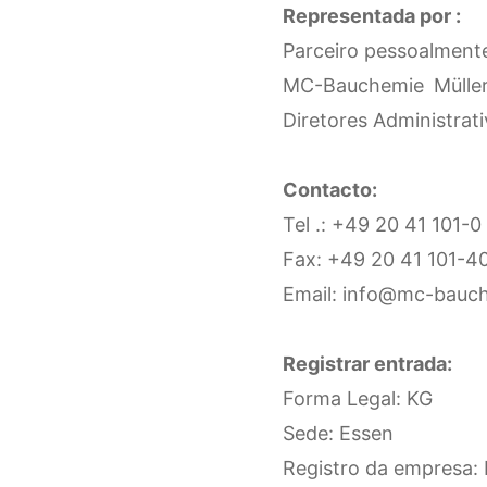
Representada por :
Parceiro pessoalment
MC-Bauchemie Müller
Diretores Administrati
Contacto:
Tel .: +49 20 41 101-0
Fax: +49 20 41 101-4
Email: info@mc-bauc
Impress
Registrar entrada:
Forma Legal: KG
Sede: Essen
Registro da empresa: 