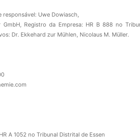
e responsável: Uwe Dowiasch,
 GmbH, Registro da Empresa: HR B 888 no Tribunal
vos: Dr. Ekkehard zur Mühlen, Nicolaus M. Müller.
00
hemie.com
ão
HR A 1052 no Tribunal Distrital de Essen