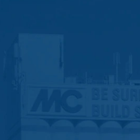
gador disponível no seguinte link:
ut?hl=en
ogle Analytics clicando no link a seguir. Uma cookie de opção será
le Analytics trata os dados do usuário, consulte a política de priv
answer/6004245?hl=en
s
 terceirizar o processamento de dados e implementar totalmente os 
Google Analytics.
que são operados pelo Google. O operador das páginas é o YouTube
áginas com um plug-in do YouTube, será estabelecida uma conexão c
nossas páginas visitou. Se está conectado à sua conta do YouTube,
ssoal. Pode evitar isto fazendo logout da sua conta. O YouTube é u
stificado nos termos do art. 6 Parágrafo 1 (f) GDPR. Mais informaçõ
de proteção de dados do YouTube, em:
rivacy.