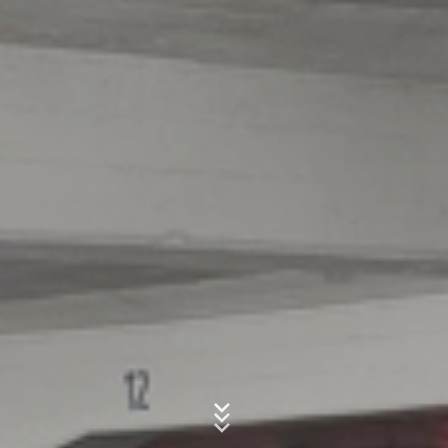
relacionados à atividade do site e ao uso da Internet. O
endereço IP transmitido pelo seu navegador como
parte do Google Analytics não será misturado com
nenhum outro dado mantido pelo Google.
Assunto*
Browser Plugin
Pode impedir que esses cookies sejam armazenados,
selecionando as configurações apropriadas do seu
navegador. No entanto, gostaríamos de salientar que
Mensagem
isso pode significar que não poderá aproveitar todas as
funcionalidades do site. Também pode impedir que os
dados gerados pelas cookies sobre o seu uso do
website (incluindo o endereço IP) sejam passados ​​para
o Google, sendo estes responsáveis pelo tratamento
dos dados, baixando e instalando o plug-in do
navegador disponível no seguinte link:
https://tools.google.com/dlpage/gaoptout?hl=en
Objetivo da recolha de dados
Upload do Currículo
Pode impedir a recolha de dados pelo Google Analytics
clicando no link a seguir. Uma cookie de opção será
ESCOLHA UM
definido para impedir que os seus dados sejam
recolhidos em futuras visitas: