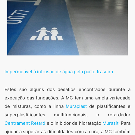
Parques de Estacionamento
Oferecemos soluções permanentes para a proteção
Impermeável à intrusão de água pela parte traseira
e manutenção de parques estacionamentos de
vários andares e garagens subterrâneas, incluindo
reforço estrutural com sistemas de reposição de
Estes são alguns dos desafios encontrados durante a
betão, proteção de superfície de betão,
execução das fundações. A MC tem uma ampla variedade
impermeabilização de juntas de tecto e lajes e
revestimentos de alto desempenho para paredes,
de misturas, como a linha
Muraplast
de plastificantes e
pisos e tectos.
superplastificantes multifuncionais, o retardador
Centrament Retard
e o inibidor de hidratação
Murasit
. Para
ajudar a superar as dificuldades com a cura, a MC também